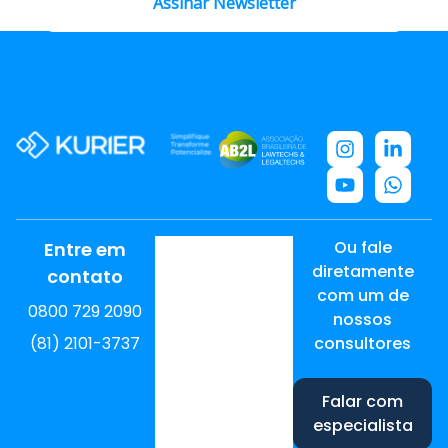
Assinar Newsletter
Ou fale
Entre em
diretamente
contato
com um de
0800 729 2090
nossos
(81) 2101-3737
consultores
Falar com
especialista