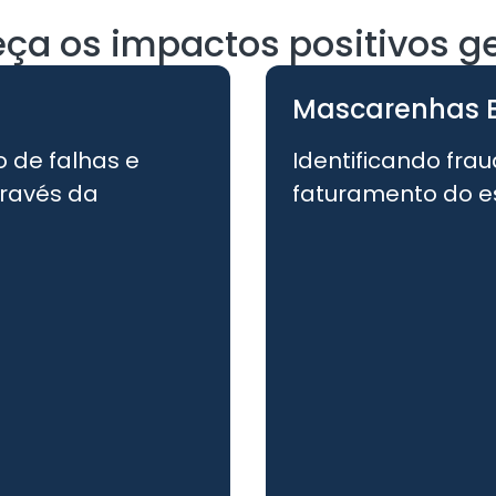
ça os impactos positivos g
Mascarenhas 
o de falhas e
Identificando fra
ravés da
faturamento do esc