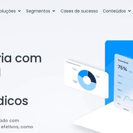
oluções
Segmentos
Cases de sucesso
Conteúdos
ria com
l
dicos
cado com
 efetivos, como