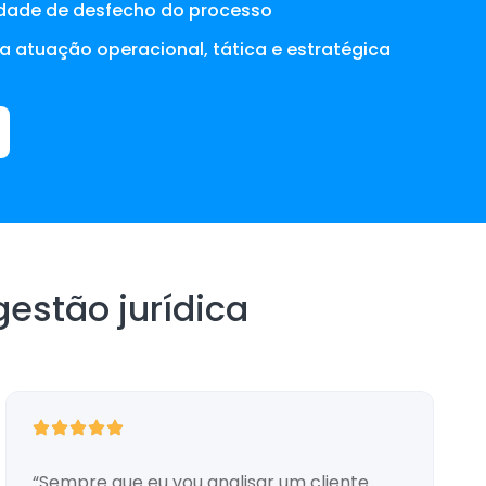
idade de desfecho do processo
ra atuação operacional, tática e estratégica
estão jurídica
“Sempre que eu vou analisar um cliente