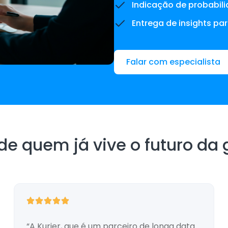
Indicação de probabil
Entrega de insights pa
Falar com especialista
e quem já vive o futuro da g
“A Kurier, que é um parceiro de longa data