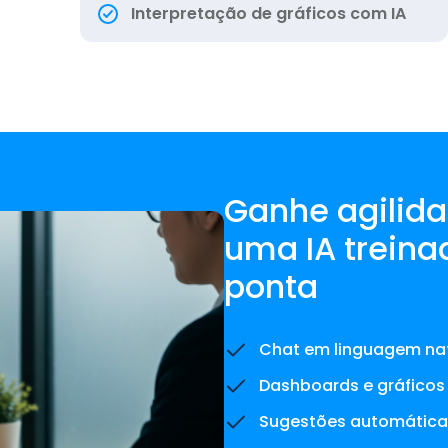
Interpretação de gráficos com IA
Ganhe agilida
uma IA treina
ponta
Chat em linguagem nat
Dashboards e gráficos 
Sugestões automáticas