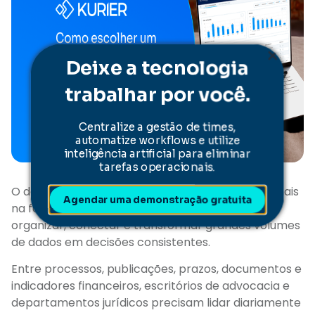
Deixe a tecnologia
trabalhar por você.
Centralize a gestão de times,
automatize workflows e utilize
inteligência artificial para eliminar
tarefas operacionais.
O desafio da gestão jurídica moderna não está mais
Agendar uma demonstração gratuita
na falta de informação, mas na capacidade de
organizar, conectar e transformar grandes volumes
de dados em decisões consistentes.
Entre processos, publicações, prazos, documentos e
indicadores financeiros, escritórios de advocacia e
departamentos jurídicos precisam lidar diariamente