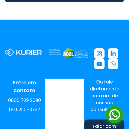
Ou fale
Entre em
diretamente
contato
com um de
0800 729 2090
nossos
(81) 2101-3737
consultores
Falar com