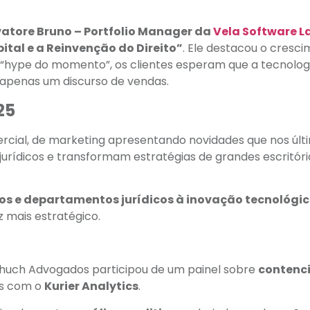
vatore Bruno – Portfolio Manager da
Vela Software 
ital e a Reinvenção do Direito”
. Ele destacou o cresc
 o “hype do momento”, os clientes esperam que a tecnolog
o apenas um discurso de vendas.
25
ial, de marketing apresentando novidades que nos últ
rídicos e transformam estratégias de grandes escritóri
os e departamentos jurídicos à inovação tecnológi
z mais estratégico.
chuch Advogados participou de um painel sobre
contenc
os com o
Kurier Analytics
.