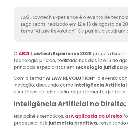
AB2L Lawtech Experience é o evento de tecnolog
Legaltechs, realizado em 12 e 13 de agosto de 
tema "AI Law Revolution". Os painéis discutiram
O
AB2L
Lawtech Experience 2025
propôs discutir 
tecnologia jurídica, realizado nos dias 12 e 13 de 
principais especialistas em
tecnologia jurídica
pa
Com o tema
“AI LAW REVOLUTION”
, o evento co
inovação, discutindo como
Inteligência Artificial
escritórios de advocacia, departamentos jurídico
Inteligência Artificial no Direit
Nos painéis temáticos, a
IA aplicada ao Direito
fo
processual até
jurimetria preditiva
, ressaltando