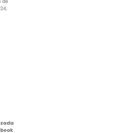
s de
024,
izada
-book