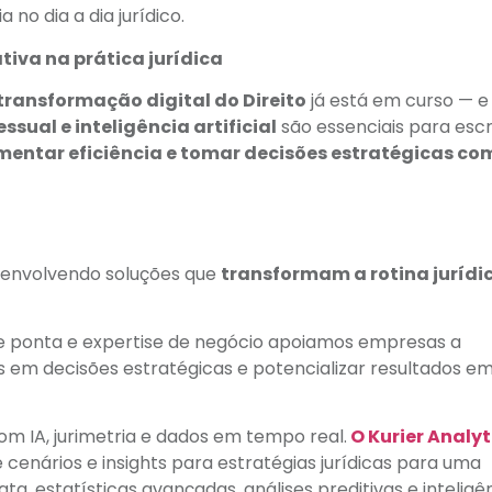
no dia a dia jurídico.
iva na prática jurídica
transformação digital do Direito
já está em curso — e
sual e inteligência artificial
são essenciais para escr
umentar eficiência e tomar decisões estratégicas co
esenvolvendo soluções que
transformam a rotina jurídi
 de ponta e expertise de negócio apoiamos empresas a
os em decisões estratégicas e potencializar resultados e
m IA, jurimetria e dados em tempo real.
O Kurier Analyt
 cenários e insights para estratégias jurídicas para uma
ata, estatísticas avançadas, análises preditivas e inteligê