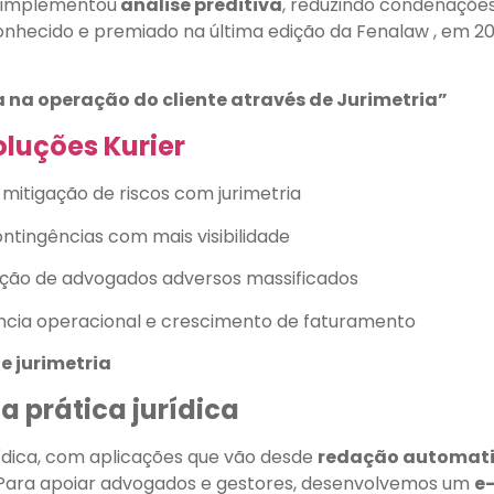
o implementou
análise preditiva
, reduzindo condenaçõe
econhecido e premiado na última edição da Fenalaw , em 2
a na operação do cliente através de Jurimetria”
luções Kurier
 mitigação de riscos com jurimetria
ontingências com mais visibilidade
icação de advogados adversos massificados
iência operacional e crescimento de faturamento
e jurimetria
a prática jurídica
ídica, com aplicações que vão desde
redação automat
 Para apoiar advogados e gestores, desenvolvemos um
e