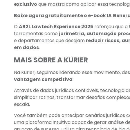
exclusivo
que mostra como aplicar essa tecnologia 
Baixe agora gratuitamente o e-book IA Generat
O
AB2L Lawtech Experience 2025
reforçou que a
ferramentas como
jurimetria, automação proces
e departamentos que desejam
reduzir riscos, a
em dados
.
MAIS SOBRE A KURIER
Na Kurier, seguimos liderando esse movimento, d
vantagem competitiva
.
Através de dados jurídicos confiáveis, tecnologia
simplificar rotinas, transformar desafios complex
escala.
Você também pode antecipar cenários jurídicos co
uma plataforma intuitiva capaz de gerar análise de
atuação de sucesso. Utiliza alta tecnologia de big d