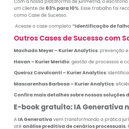
Com a nossa plataforma de jurimetria, o escritóri
um cliente de
63% para 10%
. Esse trabalho foi r
como Case de Sucesso.
Acesse o case completo
“Identificação de falh
Outros Cases de Sucesso com So
Machado Meyer – Kurier Analytics
: prevenção e
Havan – Kurier Meridio
: gestão de processos e c
Queiroz Cavalcanti – Kurier Analytics
: identif
Mascarenhas Barbosa – Kurier Analytics
: efic
Confira mais detalhes sobre nossas soluções d
E-book gratuito: IA Generativa n
A
IA Generativa
vem transformando a prática jur
até
análise preditiva de cenários processuais
.