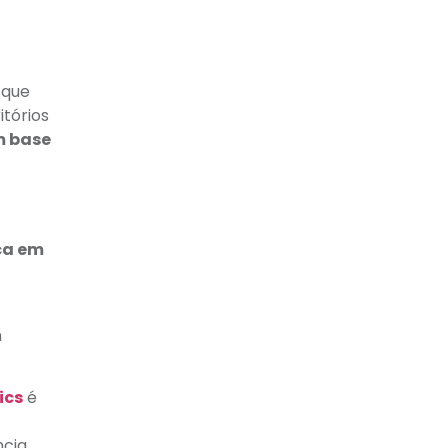
 que
itórios
m base
ca em
m
ics
é
ncia.