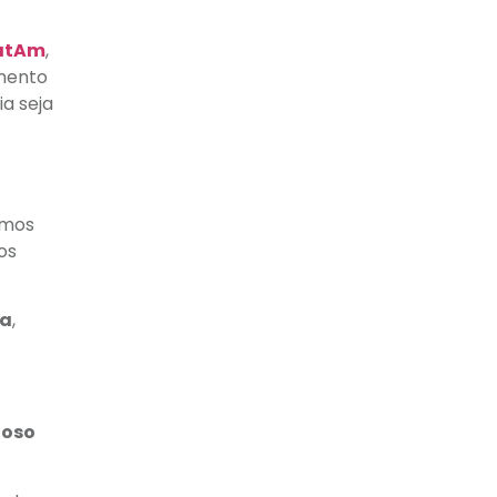
LatAm
,
imento
ia seja
imos
os
ca
,
ioso