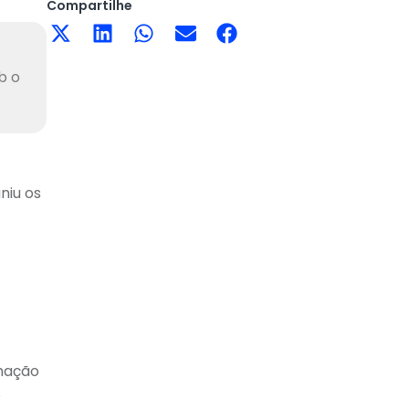
Compartilhe
b o
niu os
mação
s