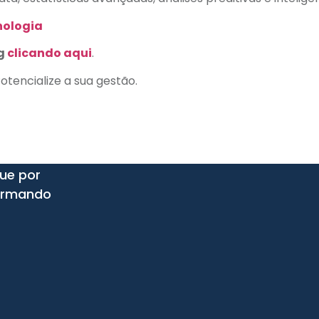
nologia
og
clicando aqui
.
Potencialize a sua gestão.
que por
formando