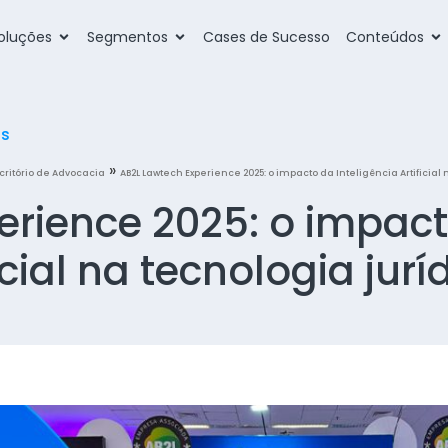
oluções
Segmentos
Cases de Sucesso
Conteúdos
os
»
critório de Advocacia
AB2L Lawtech Experience 2025: o impacto da Inteligência Artificial
erience 2025: o impac
icial na tecnologia jur