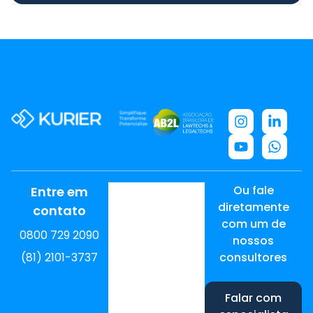
Ou fale
Entre em
diretamente
contato
com um de
0800 729 2090
nossos
(81) 2101-3737
consultores
Falar com