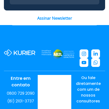
Assinar Newsletter
Ou fale
Entre em
diretamente
contato
com um de
0800 729 2090
nossos
(81) 2101-3737
consultores