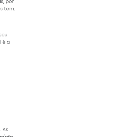
s, por
is têm.
seu
l é a
. As
teúdo