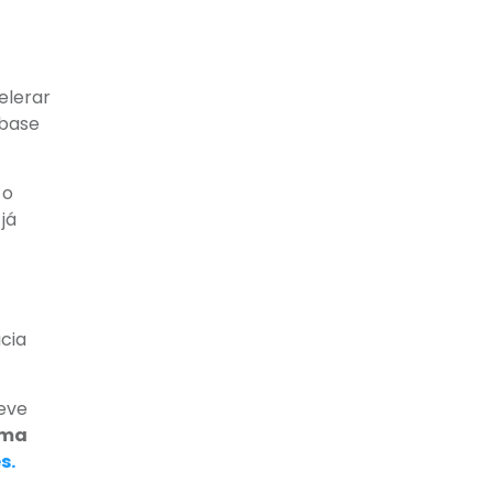
elerar
 base
 o
já
cia
deve
uma
es
.