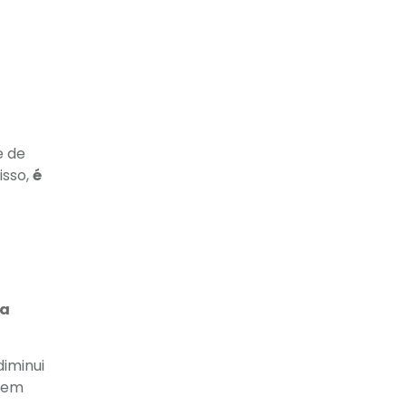
e de
isso,
é
da
iminui
s em