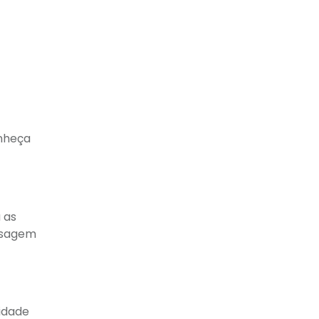
onheça
 as
nsagem
lidade