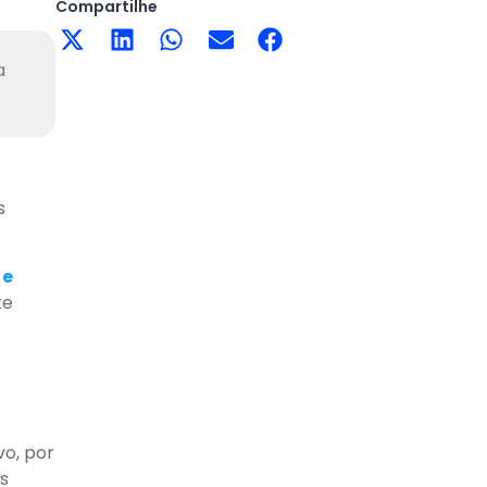
Compartilhe
a
s
 e
te
vo, por
as