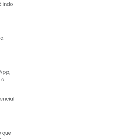
á indo
a.
sApp,
 o
encial
s que