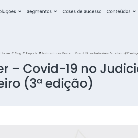
oluções
Segmentos
Cases de Sucesso
Conteúdos
»
»
»
Home
Blog
Reports
Indicadores Kurier – Covid-19 no Judiciário Brasileiro (3ª ediç
er – Covid-19 no Judici
eiro (3ª edição)