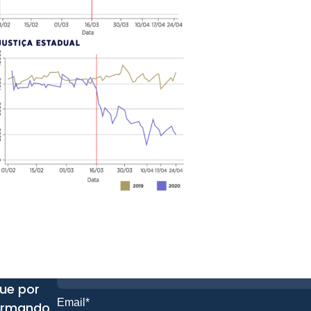
Nome*
que por
Email*
formando