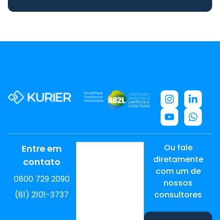
Ou fale
Entre em
diretamente
contato
com um de
0800 729 2090
nossos
(81) 2101-3737
consultores