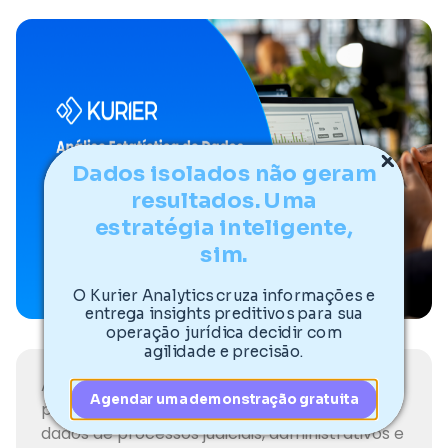
Dados isolados não geram
resultados. Uma
estratégia inteligente,
sim.
O Kurier Analytics cruza informações e
entrega insights preditivos para sua
operação jurídica decidir com
agilidade e precisão.
Análise estatística de dados jurídicos é o
Agendar uma demonstração gratuita
processo de coletar, organizar e interpretar
dados de processos judiciais, administrativos e