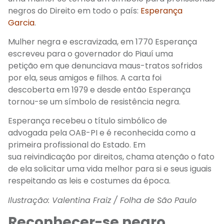
negros do Direito em todo o país:
Esperança
Garcia
.
Mulher negra e escravizada, e
m 1770
E
sperança
escreveu
para o
governador do Piauí
uma
petição
em que denunciava maus-tratos sofridos
por ela, seus amigos e filhos. A carta foi
descoberta
em 1979 e desde então Esperança
tornou-se um símbolo de resistência negra.
Esperança recebeu o título simbólico
de
advogada
pela OAB
-PI e é reconhecida como a
primeira profissional do Estado
.
Em
sua
reivindicação
por direitos, chama atenção o fato
de ela solicitar uma vida melhor para si e seus iguais
respeitando as leis e costumes da época.
Ilustração: Valentina Fraiz / Folha de São Paulo
Reconhecer-se negro