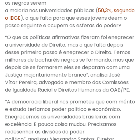
os
negros
serem
a
maioria
nas
universidades
públicas
(
50,3%, segundo
o IBGE
),
o
que falta para
que esses
jovens
deem
o
passo seguinte e ocupem as
esferas do poder?
“O que as políticas afirmativas fizeram foi enegrecer
a universidade de Direito, mas o que falta depois
desse primeiro passo é enegrecer o Direito. Temos
milhares de bacharéis negros se formando, mas que
depois de se formarem eles se deparam com uma
Justiça majoritariamente branca”, analisa José
Vítor
Pereira
,
a
dvogado
e
membro das
Comissões
de Igualdade Racial e Direitos Humanos da OAB/P
E.
“
A democracia liberal nos prometeu que com mérito
e estudo teríamos poder político e econômico.
Enegrecemos as universidades brasileiras com
excelência.
E pouca coisa mudou. Precisamos
redesenhar as divisões do poder
político”,
analisou
Alexsandro Santos
,
Diretor