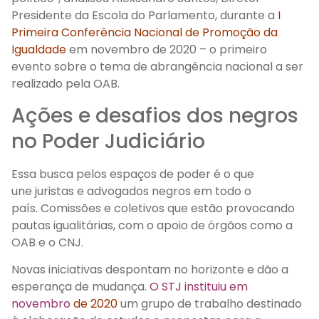
Presidente da Escola do Parlamento
, durante a
I
Primeira Conferência Nacional de Promoção da
Igualdade
em novembro de 2020 – o
primeiro
evento sobre o tema
de abrangência nacional a ser
realizado pela OAB
.
Ações e desafios dos negros
no Poder Judiciário
Essa busca pelos espaços de poder é o que
une
juristas
e advogados
negros e
m
todo o
país.
Comissões e coletivos
que estão
provocando
pautas
igualitárias, com o apoio de
ó
r
gãos
como a
OAB e o CNJ.
Novas iniciativas despontam no horizonte e dão a
esperança de mudança.
O STJ instituiu em
novembro
de 2020
um grupo de trabalho destinado