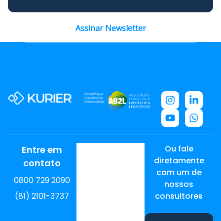
Assinar Newsletter
Ou fale
Entre em
diretamente
contato
com um de
0800 729 2090
nossos
(81) 2101-3737
consultores