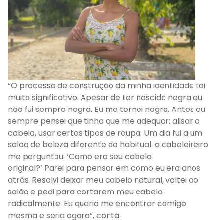
“
O processo de construção da minha identidade foi
muito significativo. Apesar de ter nascido negra eu
não fui sempre negra. Eu me tornei negra.
Antes eu
sempre pensei que
tinha que me adequar
: a
lisar o
cabelo, usar certos tipos de roupa.
U
m dia fui a um
salão
de beleza
diferente do habitual.
o cabeleireiro
me perguntou
:
‘
Como era seu cabelo
original?
‘
Parei
para pensar
em como eu era anos
atrás.
Resolvi deixar meu cabelo natural
,
v
oltei ao
salão e pedi para
cortarem meu cabelo
radicalmente
.
E
u quer
ia
me encontrar comigo
mesma e
seria agora”, conta.