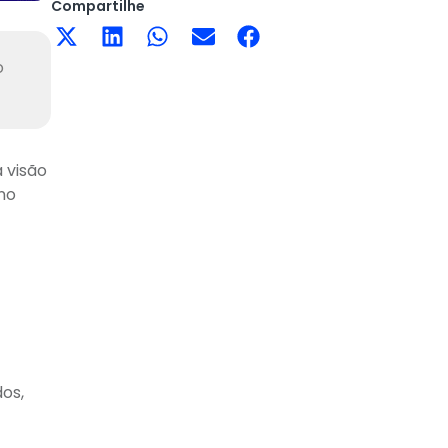
Compartilhe
o
 visão
 no
dos,