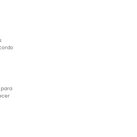
s
acordo
 para
ecer