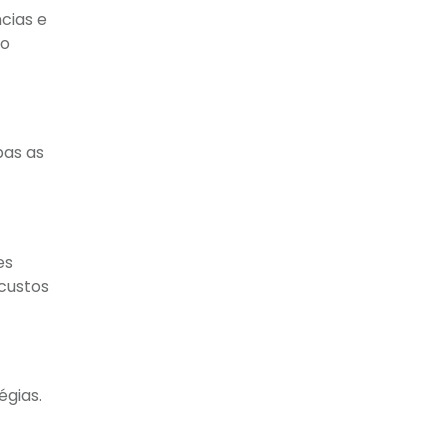
cias e
to
bas as
es
custos
égias.