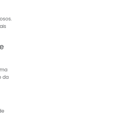
osos.
ais
de
uma
o da
de