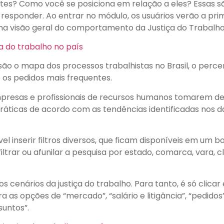
ntes? Como você se posiciona em relação a eles? Essas s
responder. Ao entrar no módulo, os usuários verão a pri
ma visão geral do comportamento da Justiça do Trabalho
ão o mapa dos processos trabalhistas no Brasil, o perce
 os pedidos mais frequentes.
mpresas e profissionais de recursos humanos tomarem de
 práticas de acordo com as tendências identificadas nos 
 inserir filtros diversos, que ficam disponíveis em um b
iltrar ou afunilar a pesquisa por estado, comarca, vara, c
os cenários da justiça do trabalho. Para tanto, é só clicar
 as opções de “mercado”, “salário e litigância”, “pedidos”
suntos”.