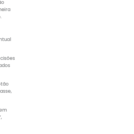
ão
meira
.
ntual
cisões
dados
otão
lasse,
 em
,