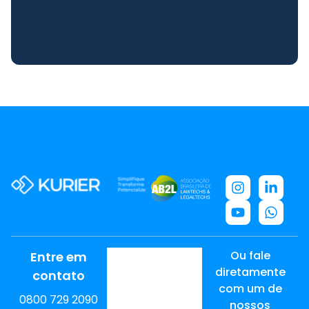
Ou fale
Entre em
diretamente
contato
com um de
0800 729 2090
nossos