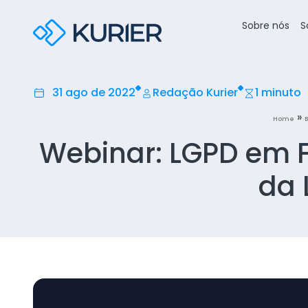
Sobre nós
S
31 ago de 2022
Redação Kurier
1 minuto
»
Home
B
Webinar: LGPD em F
da 