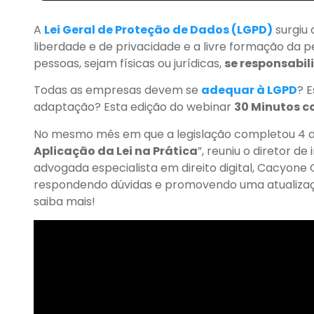
A
Lei Geral de Proteção de Dados (LGPD)
surgiu 
liberdade e de privacidade e a livre formação da p
pessoas, sejam físicas ou jurídicas,
se responsabil
Todas as empresas devem se
adequar à LGPD
? 
adaptação? Esta edição do webinar
30 Minutos c
No mesmo mês em que a legislação completou 4 an
Aplicação da Lei na Prática
”, reuniu o diretor de
advogada especialista em direito digital, Cacyon
respondendo dúvidas e promovendo uma atualização
saiba mais!