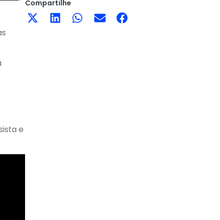
Compartilhe
as
a
ista e