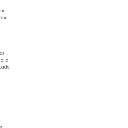
ças
ados
os
o, a
tado.
e