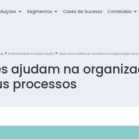
oluções
Segmentos
Cases de Sucesso
Conteúdos
»
»
log
Produtividade e Organização
Veja como softwares ajudam na organização de s
es ajudam na organiz
us processos