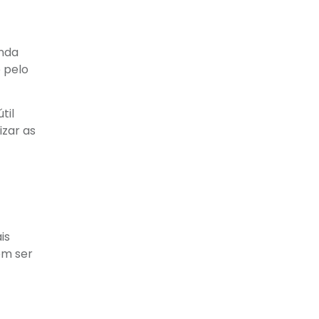
inda
 pelo
til
izar as
is
em ser