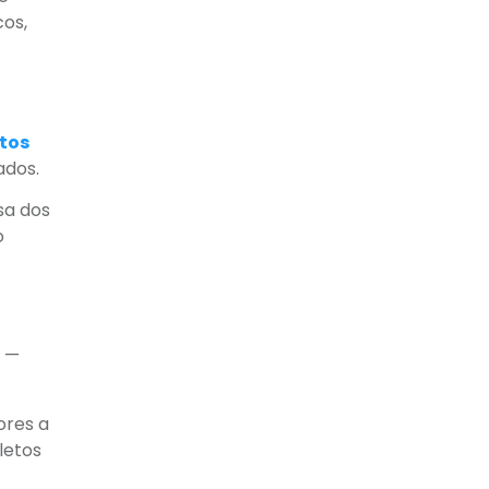
cos,
tos
ados.
sa dos
o
s —
ores a
letos