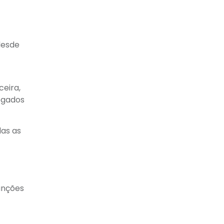
desde
eira,
vogados
das as
unções