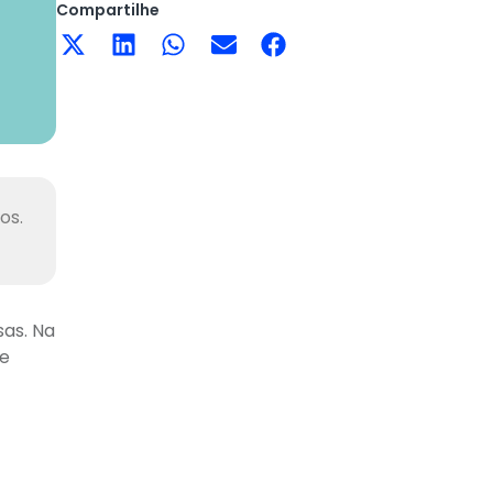
Compartilhe
os.
sas. Na
e