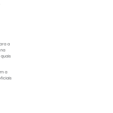
,
ara a
 na
 quais
em a
iciais