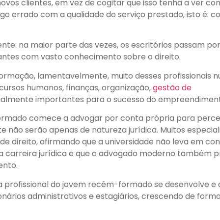
ovos clientes, em vez de cogitar que isso tenha a ver co
lgo errado com a qualidade do serviço prestado, isto é: c
ente: na maior parte das vezes, os escritórios passam po
ntes com vasto conhecimento sobre o direito.
ormação, lamentavelmente, muito desses profissionais 
ecursos humanos, finanças, organização,
gestão de
 igualmente importantes para o sucesso do empreendimen
formado comece a advogar por conta própria para perce
e não serão apenas de natureza jurídica. Muitos especial
e direito, afirmando que a universidade não leva em co
a carreira jurídica e que o advogado moderno também p
ento.
a profissional do jovem recém-formado se desenvolve e 
ários administrativos e estagiários, crescendo de form