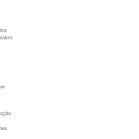
isa
 Além
ve
epção
mes