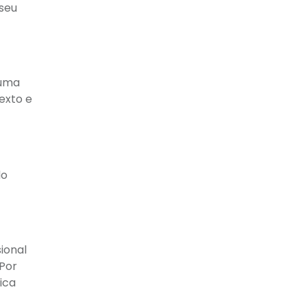
 seu
 uma
exto e
do
sional
Por
ica