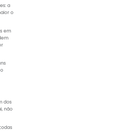
es: a
aior o
os em
odem
or
uns
to
m dos
i, não
 todas