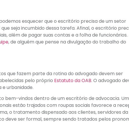
o podemos esquecer que o escritório precisa de um setor
que seja incumbido dessa tarefa. Afinal, o escritório prec
is, além de pagar suas contas e a folha de funcionários.
uipe
, de alguém que pense na divulgação do trabalho do
ntos que fazem parte da rotina do advogado devem ser
abelecidas pelo próprio
Estatuto da OAB
. O advogado de
a e urbanidade.
to bem-vindos dentro de um escritório de advocacia. Um
ionais estão trajados com roupas sociais favorece a rec
ma, o tratamento dispensado aos clientes, servidores da
lico deve ser formal, sempre sendo tratados pelos prono