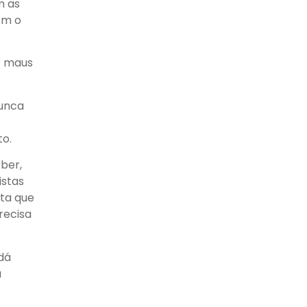
m as
om o
r maus
nunca
to.
ber,
istas
nta que
recisa
dá
a