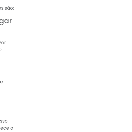
os são:
egar
zer
o
ce
esso
hece o