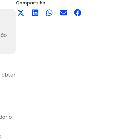
Compartilhe
não
e obter
dor o
a