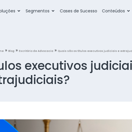
oluções
Segmentos
Cases de Sucesso
Conteúdos
»
»
»
me
Blog
Escritório de Advocacia
Quais são os títulos executivos judiciais e extraju
ulos executivos judicia
trajudiciais?