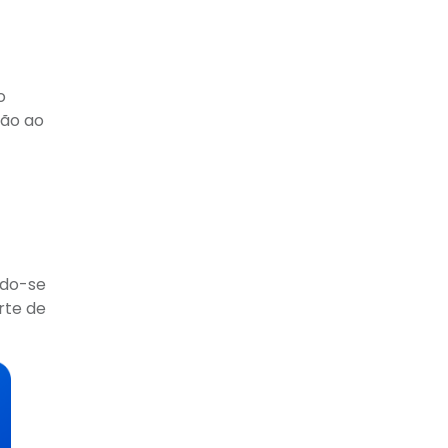
o
ção ao
ndo-se
rte de