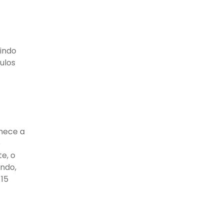
indo
tulos
nhece a
o
e, o
ando,
 15