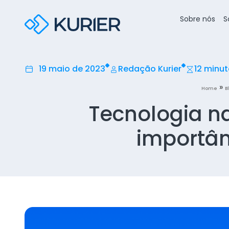
Sobre nós
S
19 maio de 2023
Redação Kurier
12 minu
»
Home
B
Tecnologia n
importân