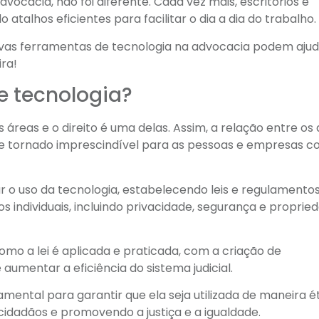
dvocacia, não foi diferente. Cada vez mais, escritórios e
alhos eficientes para facilitar o dia a dia do trabalho.
novas ferramentas de tecnologia na advocacia podem ajud
ira!
 e tecnologia?
áreas e o direito é uma delas. Assim, a relação entre os 
 se tornado imprescindível para as pessoas e empresas 
ar o uso da tecnologia, estabelecendo leis e regulamento
s individuais, incluindo privacidade, segurança e proprie
mo a lei é aplicada e praticada, com a criação de
aumentar a eficiência do sistema judicial.
damental para garantir que ela seja utilizada de maneira é
idadãos e promovendo a justiça e a igualdade.