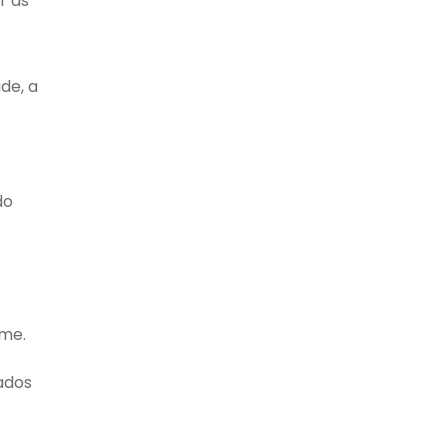
r às
de, a
do
rme.
gados