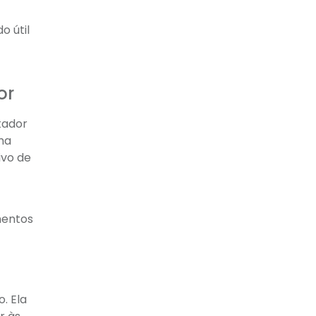
o útil
or
tador
ma
ivo de
mentos
. Ela