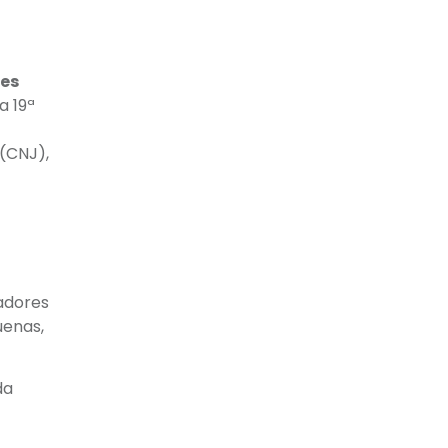
ões
a 19ª
 (CNJ),
gadores
uenas,
da