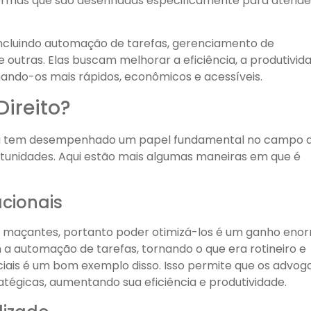
formas que são desenhadas especificamente para atende
 incluindo automação de tarefas, gerenciamento de
 outras. Elas buscam melhorar a eficiência, a produtivida
ornando-os mais rápidos, econômicos e acessíveis.
ireito?
gia tem desempenhado um papel fundamental no campo 
ortunidades. Aqui estão mais algumas maneiras em que é
cionais
e maçantes, portanto poder otimizá-los é um ganho eno
 a automação de tarefas, tornando o que era rotineiro e
ficiais é um bom exemplo disso. Isso permite que os advo
égicas, aumentando sua eficiência e produtividade.