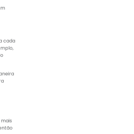
dam
 a cada
emplo,
do
aneira
ra
 mais
 então