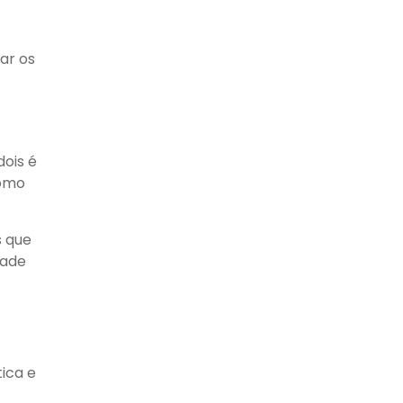
ar os
dois é
como
s que
dade
tica e