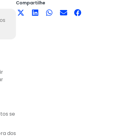
Compartilhe
tos
ir
ar
tos se
ora dos