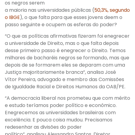
os
negros
serem
a
maioria
nas
universidades
públicas
(
50,3%, segundo
o IBGE
),
o
que falta para
que esses
jovens
deem
o
passo seguinte e ocupem as
esferas do poder?
“O que as políticas afirmativas fizeram foi enegrecer
a universidade de Direito, mas o que falta depois
desse primeiro passo é enegrecer o Direito. Temos
milhares de bacharéis negros se formando, mas que
depois de se formarem eles se deparam com uma
Justiça majoritariamente branca”, analisa José
Vítor
Pereira
,
a
dvogado
e
membro das
Comissões
de Igualdade Racial e Direitos Humanos da OAB/P
E.
“
A democracia liberal nos prometeu que com mérito
e estudo teríamos poder político e econômico.
Enegrecemos as universidades brasileiras com
excelência.
E pouca coisa mudou. Precisamos
redesenhar as divisões do poder
político”,
analisou
Alexsandro Santos
,
Diretor