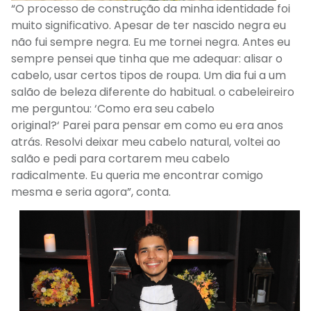
“
O processo de construção da minha identidade foi
muito significativo. Apesar de ter nascido negra eu
não fui sempre negra. Eu me tornei negra.
Antes eu
sempre pensei que
tinha que me adequar
: a
lisar o
cabelo, usar certos tipos de roupa.
U
m dia fui a um
salão
de beleza
diferente do habitual.
o cabeleireiro
me perguntou
:
‘
Como era seu cabelo
original?
‘
Parei
para pensar
em como eu era anos
atrás.
Resolvi deixar meu cabelo natural
,
v
oltei ao
salão e pedi para
cortarem meu cabelo
radicalmente
.
E
u quer
ia
me encontrar comigo
mesma e
seria agora”, conta.