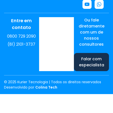
Ou fale
Entre em
diretamente
contato
com um de
0800 729 2090
nossos
(81) 2101-3737
consultores
Falar com
especialista
© 2025 Kurier Tecnologia | Todos os direitos reservados
Desenvolvido por
Colina Tech