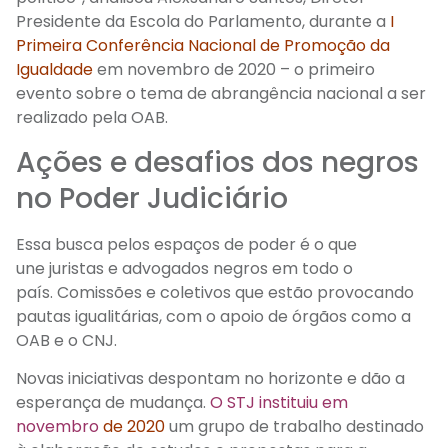
Presidente da Escola do Parlamento
, durante a
I
Primeira Conferência Nacional de Promoção da
Igualdade
em novembro de 2020 – o
primeiro
evento sobre o tema
de abrangência nacional a ser
realizado pela OAB
.
Ações e desafios dos negros
no Poder Judiciário
Essa busca pelos espaços de poder é o que
une
juristas
e advogados
negros e
m
todo o
país.
Comissões e coletivos
que estão
provocando
pautas
igualitárias, com o apoio de
ó
r
gãos
como a
OAB e o CNJ.
Novas iniciativas despontam no horizonte e dão a
esperança de mudança.
O STJ instituiu em
novembro
de 2020
um grupo de trabalho destinado