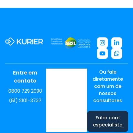
Ou fale
Entre em
diretamente
contato
com um de
0800 729 2090
nossos
(81) 2101-3737
consultores
Falar com
especialista