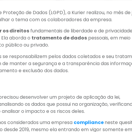
 de Proteção de Dados (LGPD), a Kurier realizou, no mês de 
balhar o tema com os colaboradores da empresa.
 os direitos
fundamentais de liberdade e de privacidade
. Ela aborda o
tratamento de dados
pessoais, em meio 
ito público ou privado.
ções se responsabilizem pelos dados coletados e seu trata
ém de manter a segurança e a transparência das informa
amento e exclusão dos dados.
ecisou desenvolver um projeto de aplicação da lei,
 analisando os dados que possui na organização, verifican
nalisar o impacto e os riscos deles.
omos considerados uma empresa
compliance
neste quesi
 desde 2019, mesmo ela entrando em vigor somente e