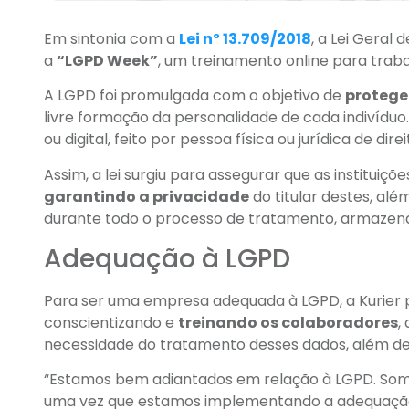
Em sintonia com a
Lei nº 13.709/2018
, a Lei Geral
a
“LGPD Week”
, um treinamento online para tra
A LGPD foi promulgada com o objetivo de
proteger
livre formação da personalidade de cada indivíduo
ou digital, feito por pessoa física ou jurídica de dire
Assim, a lei surgiu para assegurar que as institui
garantindo a privacidade
do titular destes, al
durante todo o processo de tratamento, armazen
Adequação à LGPD
Para ser uma empresa adequada à LGPD, a Kurier pr
conscientizando e
treinando os colaboradores
,
necessidade do tratamento desses dados, além de a
“Estamos bem adiantados em relação à LGPD. S
uma vez que estamos implementando a adequação