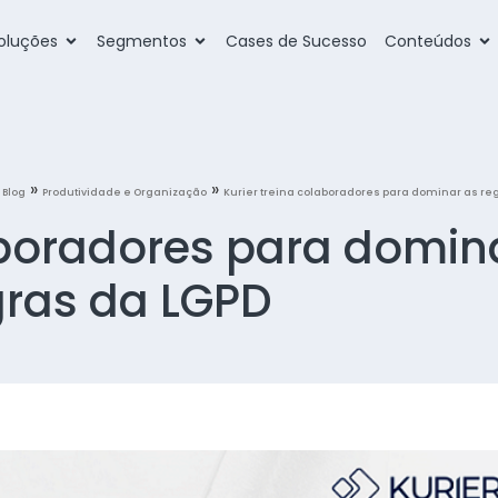
oluções
Segmentos
Cases de Sucesso
Conteúdos
»
»
»
Blog
Produtividade e Organização
Kurier treina colaboradores para dominar as re
aboradores para domin
gras da LGPD