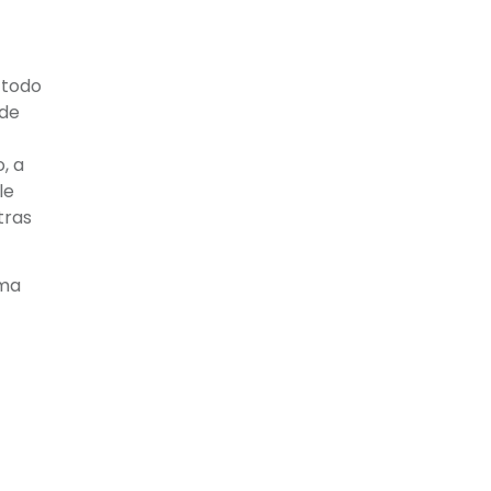
 todo
 de
, a
le
tras
rma