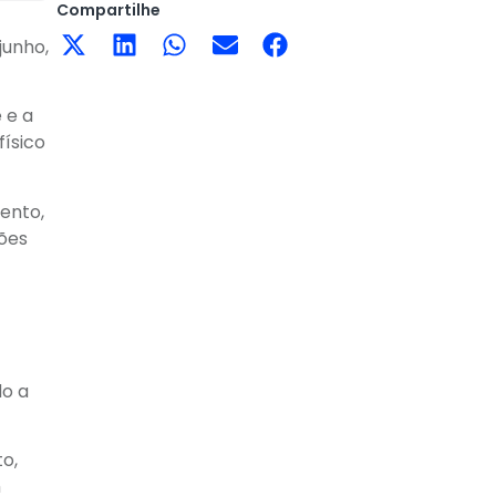
Compartilhe
junho,
 e a
físico
mento,
ções
do a
to,
m