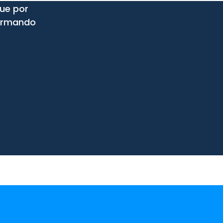
que por
formando