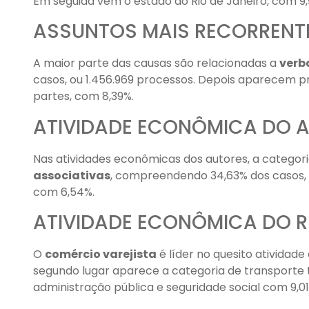
Em seguida vem o estado do Rio de Janeiro, com 9
ASSUNTOS MAIS RECORRENT
A maior parte das causas são relacionadas a
verb
casos, ou 1.456.969 processos. Depois aparecem p
partes, com 8,39%.
ATIVIDADE ECONÔMICA DO 
Nas atividades econômicas dos autores, a categor
associativas
, compreendendo 34,63% dos casos, s
com 6,54%.
ATIVIDADE ECONÔMICA DO R
O
comércio varejista
é líder no quesito ativida
segundo lugar aparece a categoria de transporte 
administração pública e seguridade social com 9,01