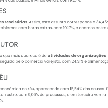
,94% das causas, e Minas Gerais, com 9,27%.
ES
as rescisórias
. Assim, este assunto corresponde a 34,45
roblemas com horas extras, com 10,17%, e acordos entre 
AUTOR
ia que mais aparece é de
atividades de organizações
eguida pelo comércio varejista, com 24,31% e alimentaç
ÉU
de econômica do réu, aparecendo com 15,54% das causas. 
terrestre, com 9,06% de processos, e em terceiro vem a
%.