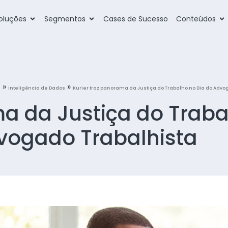
oluções
Segmentos
Cases de Sucesso
Conteúdos
»
»
g
Inteligência de Dados
Kurier traz panorama da Justiça do Trabalho no Dia do Advo
ma da Justiça do Trab
vogado Trabalhista