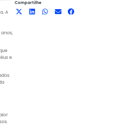
Compartilhe
a. A
 anos,
 que
réus e
dados
da
aior
sos.