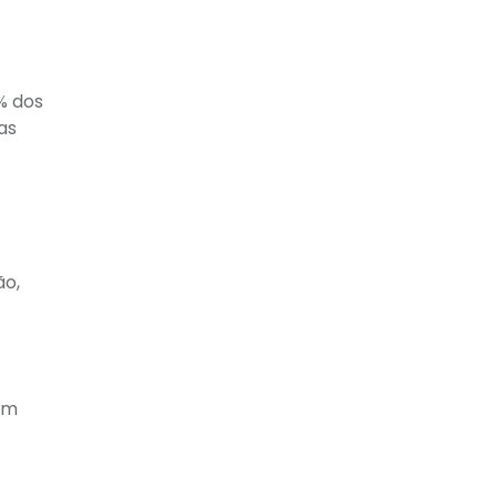
% dos
as
ão,
Em