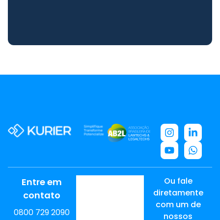
Ou fale
Entre em
diretamente
contato
com um de
0800 729 2090
nossos