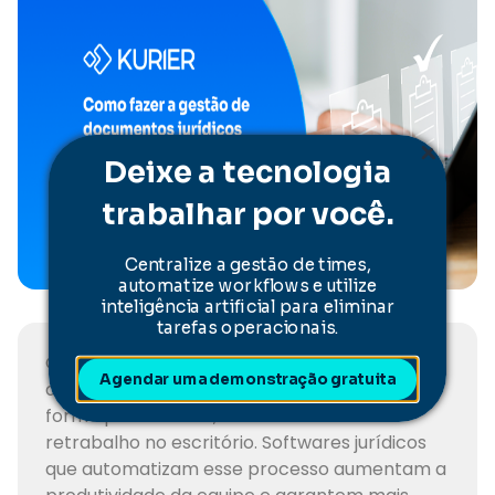
Deixe a tecnologia
trabalhar por você.
Centralize a gestão de times,
automatize workflows e utilize
inteligência artificial para eliminar
tarefas operacionais.
Gestão de documentos jurídicos é o processo
Agendar uma demonstração gratuita
de organizar, nomear e indexar arquivos de
forma padronizada, reduzindo erros e
retrabalho no escritório. Softwares jurídicos
que automatizam esse processo aumentam a