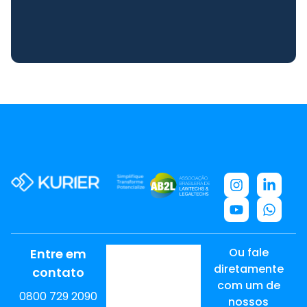
Ou fale
Entre em
diretamente
contato
com um de
0800 729 2090
nossos