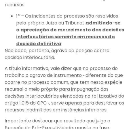
recursos:
1º – Os incidentes do processo são resolvidos
pelo próprio Juízo ou Tribunal,
admitindo-se
a apreciação do merecimento das decisões
interlocutórias somente em recursos da
decisão definitiva
.
Não cabe, portanto, agravo de petição contra
decisão interlocutória.
A título informativo, vale dizer que no processo do
trabalho o agravo de instrumento ‑ diferente do que
ocorre no processo comum, que tem nesta espécie
recursal o meio próprio para impugnação das
decisões interlocutórias elencadas no rol taxativo do
artigo 1.015 do CPC ‑, serve apenas para destravar os
recursos inadmitidos em instâncias inferiores.
Importante destacar que resultado que julga a
Exceção de Pré-Executividade, oposta na fase