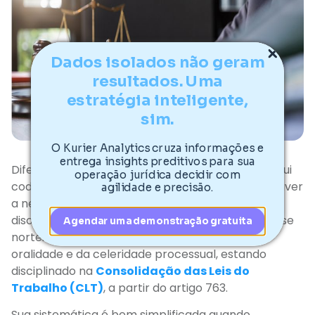
Dados isolados não geram
resultados. Uma
estratégia inteligente,
sim.
O Kurier Analytics cruza informações e
entrega insights preditivos para sua
Diferente do Direito Processual comum, que possui
operação jurídica decidir com
codificação própria, o legislador entendeu não haver
agilidade e precisão.
a necessidade de um códex específico para
disciplinar o Direito Processual do Trabalho. Este se
Agendar uma demonstração gratuita
norteia pelos princípios da simplicidade, da
oralidade e da celeridade processual, estando
disciplinado na
Consolidação das Leis do
Trabalho (CLT)
, a partir do artigo 763.
Sua sistemática é bem simplificada quando