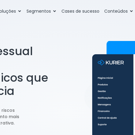
oluções
Segmentos
Cases de sucesso
Conteúdos
essual
icos que
cia
 riscos
nto mais
rativa.