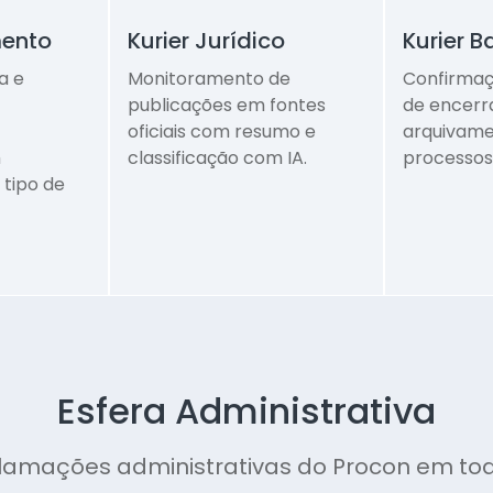
mento
Kurier Jurídico
Kurier B
a e
Monitoramento de
Confirmaç
publicações em fontes
de encerr
oficiais com resumo e
arquivame
m
classificação com IA.
processos
 tipo de
Esfera Administrativa
lamações administrativas do Procon em todo