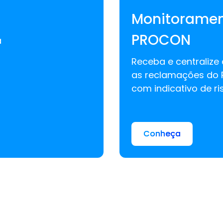
Monitorament
PROCON
a
Receba e centraliz
as reclamações do P
com indicativo de r
Conheça