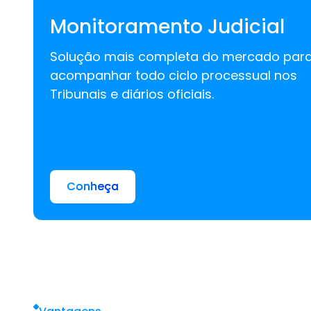
Monitoramento Judicial
Solução mais completa do mercado par
acompanhar todo ciclo processual nos
Tribunais e diários oficiais.
Conheça