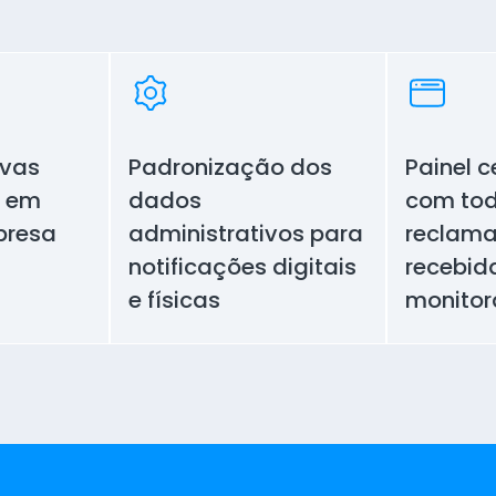
ovas
Padronização dos
Painel c
s em
dados
com tod
presa
administrativos para
reclam
notificações digitais
recebid
e físicas
monito