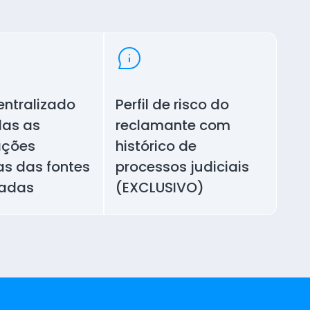
entralizado
Perfil de risco do
as as
reclamante com
ações
histórico de
as das fontes
processos judiciais
radas
(EXCLUSIVO)