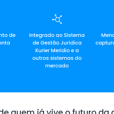
nto de
Integrado ao Sistema
Meno
onta
de Gestão Jurídica
captur
Kurier Meridio e a
outros sistemas do
mercado
e quem já vive o futuro da g